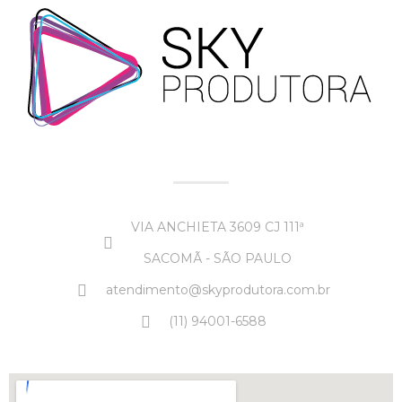
VIA ANCHIETA 3609 CJ 111ª
SACOMÃ - SÃO PAULO
atendimento@skyprodutora.com.br
(11) 94001-6588